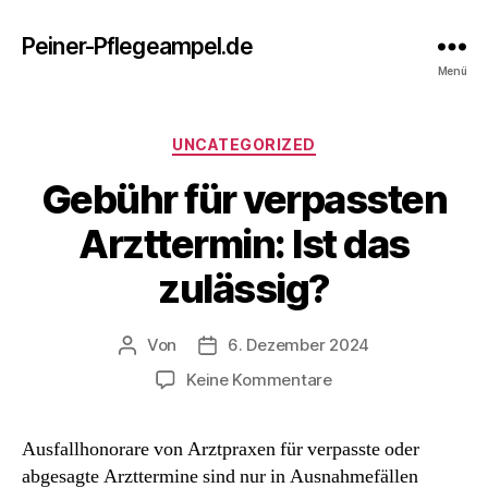
Peiner-Pflegeampel.de
Menü
Kategorien
UNCATEGORIZED
Gebühr für verpassten
Arzttermin: Ist das
zulässig?
Von
6. Dezember 2024
Beitragsautor
Beitragsdatum
zu
Keine Kommentare
Gebühr
für
Ausfallhonorare von Arztpraxen für verpasste oder
verpassten
abgesagte Arzttermine sind nur in Ausnahmefällen
Arzttermin: