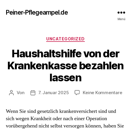
Peiner-Pflegeampel.de
Menü
Kategorien
UNCATEGORIZED
Haushaltshilfe von der
Krankenkasse bezahlen
lassen
zu
Von
7. Januar 2025
Keine Kommentare
Beitragsautor
Beitragsdatum
Haus
von
Wenn Sie sind gesetzlich krankenversichert sind und
der
sich wegen Krankheit oder nach einer Operation
Kra
bez
vorübergehend nicht selbst versorgen können, haben Sie
lass