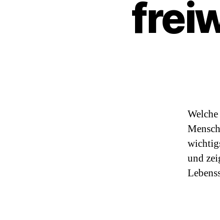
freiw
Welche 
Mensche
wichtig
und zei
Lebenss