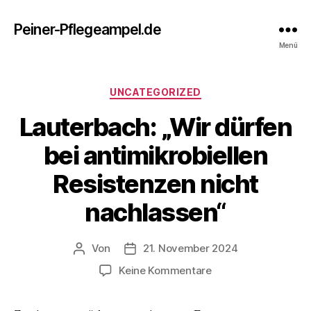
Peiner-Pflegeampel.de
Menü
Kategorien
UNCATEGORIZED
Lauterbach: „Wir dürfen
bei antimikrobiellen
Resistenzen nicht
nachlassen“
Von
21. November 2024
Beitragsautor
Beitragsdatum
zu
Keine Kommentare
Lauterbach:
„Wir