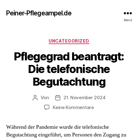
Peiner-Pflegeampel.de
Menü
Kategorien
UNCATEGORIZED
Pflegegrad beantragt:
Die telefonische
Begutachtung
Von
21. November 2024
Beitragsautor
Beitragsdatum
zu
Keine Kommentare
Pflegegrad
beantragt:
Während der Pandemie wurde die telefonische
Die
Begutachtung eingeführt, um Personen den Zugang zu
telefonische