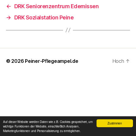
←
DRK Seniorenzentrum Edemissen
→
DRK Sozialstation Peine
© 2026
Peiner-Pflegeampel.de
Hoch
↑
Auf dieser Website werden Daten wie z.B. Cookies gespeichert, um
Zustimmen
wichtige Funktionen der Website, einschließlich Analysen,
Marketingfunktionen und Personalisierung zu ermöglichen.