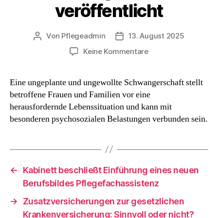
veröffentlicht
Von
Pflegeadmin
13. August 2025
Beitragsautor
Beitragsdatum
zu
Keine Kommentare
Abschlussberichte
zur
Eine ungeplante und ungewollte Schwangerschaft stellt
psychosozialen
betroffene Frauen und Familien vor eine
Situation
und
herausfordernde Lebenssituation und kann mit
Unterstützungsbeda
besonderen psychosozialen Belastungen verbunden sein.
von
Frauen
mit
ungewollter
Schwangerschaft
←
Kabinett beschließt Einführung eines neuen
veröffentlicht
Berufsbildes Pflegefachassistenz
→
Zusatzversicherungen zur gesetzlichen
Krankenversicherung: Sinnvoll oder nicht?