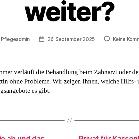
weiter?
n
Pflegeadmin
26. September 2025
Keine Kom
gsautor
Beitragsdatum
mmer verläuft die Behandlung beim Zahnarzt oder de
tin ohne Probleme. Wir zeigen Ihnen, welche Hilfs-
gsangebote es gibt.
ie ab und das
Privat für Kassen