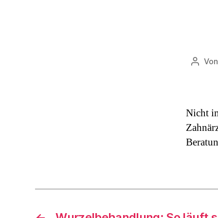
Vo
Beitra
Nicht i
Zahnärz
Beratun
←
Wurzelbehandlung: So läuft s