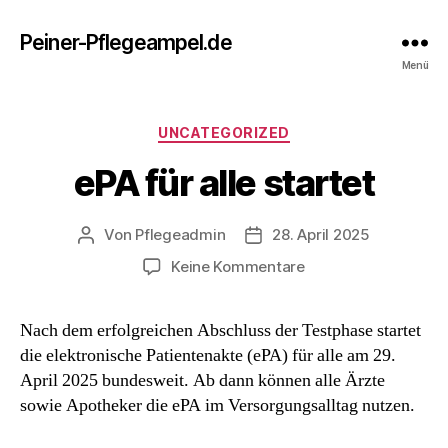
Peiner-Pflegeampel.de
Menü
Kategorien
UNCATEGORIZED
ePA für alle startet
Von
Pflegeadmin
28. April 2025
Beitragsautor
Beitragsdatum
zu
Keine Kommentare
ePA
für
Nach dem erfolgreichen Abschluss der Testphase startet
alle
die elektronische Patientenakte (ePA) für alle am 29.
startet
April 2025 bundesweit. Ab dann können alle Ärzte
sowie Apotheker die ePA im Versorgungsalltag nutzen.