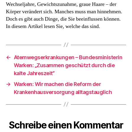
über
Wechseljahre, Gewichtszunahme, graue Haare – der
50:
Körper verändert sich. Manches muss man hinnehmen.
Das
Doch es gibt auch Dinge, die Sie beeinflussen können.
ist
In diesem Artikel lesen Sie, welche das sind.
für
Frauen
jetzt
wichtig
←
Atemwegserkrankungen – Bundesministerin
Warken: „Zusammen geschützt durch die
kalte Jahreszeit“
→
Warken: Wir machen die Reform der
Krankenhausversorgung alltagstauglich
Schreibe einen Kommentar