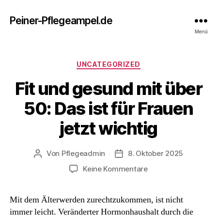
Peiner-Pflegeampel.de
Menü
Kategorien
UNCATEGORIZED
Fit und gesund mit über
50: Das ist für Frauen
jetzt wichtig
Von
Pflegeadmin
8. Oktober 2025
Beitragsautor
Beitragsdatum
zu
Keine Kommentare
Fit
und
Mit dem Älterwerden zurechtzukommen, ist nicht
gesund
immer leicht. Veränderter Hormonhaushalt durch die
mit