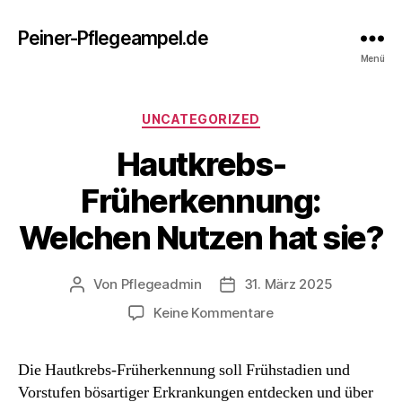
Peiner-Pflegeampel.de
Menü
Kategorien
UNCATEGORIZED
Hautkrebs-
Früherkennung:
Welchen Nutzen hat sie?
Von
Pflegeadmin
31. März 2025
Beitragsautor
Beitragsdatum
zu
Keine Kommentare
Hautkrebs-
Früherkennung:
Die Hautkrebs-Früherkennung soll Frühstadien und
Welchen
Vorstufen bösartiger Erkrankungen entdecken und über
Nutzen