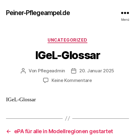
Peiner-Pflegeampel.de
Menü
Kategorien
UNCATEGORIZED
IGeL-Glossar
Von
Pflegeadmin
20. Januar 2025
Beitragsautor
Beitragsdatum
zu
Keine Kommentare
IGeL-
Glossar
IGeL-Glossar
←
ePA für alle in Modellregionen gestartet