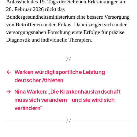
Anlässlich des 19. Tags der Seltenen Erkrankungen am
Betroffene:
28. Februar 2026 rückt das
Präzise
Diagnostik
Bundesgesundheitsministerium eine bessere Versorgung
schneller
von Betroffenen in den Fokus. Dabei zeigen sich in der
in
versorgungsnahen Forschung erste Erfolge für präzise
die
Diagnostik und individuelle Therapien.
Versorgung
bringen
←
Warken würdigt sportliche Leistung
deutscher Athleten
→
Nina Warken: „Die Krankenhauslandschaft
muss sich verändern – und sie wird sich
verändern“