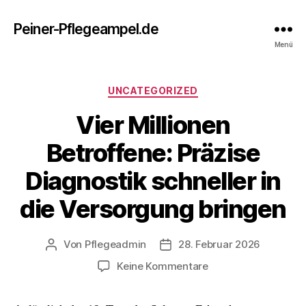
Peiner-Pflegeampel.de
Menü
Kategorien
UNCATEGORIZED
Vier Millionen
Betroffene: Präzise
Diagnostik schneller in
die Versorgung bringen
Von
Pflegeadmin
28. Februar 2026
Beitragsautor
Beitragsdatum
zu
Keine Kommentare
Vier
Millionen