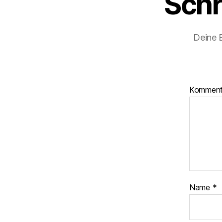
Schr
Deine E
Kommen
Name
*