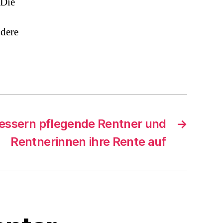
 Die
auf
globale
Gesundheitskrisen
ndere
vorbereiten
bessern pflegende Rentner und
→
Rentnerinnen ihre Rente auf