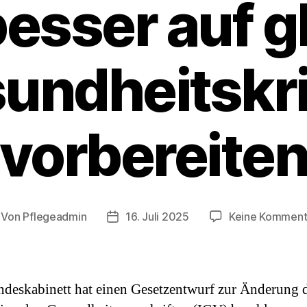
besser auf g
undheitskr
vorbereite
Von
Pflegeadmin
16. Juli 2025
Keine Komment
itragsautor
Beitragsdatum
deskabinett hat einen Gesetzentwurf zur Änderung 