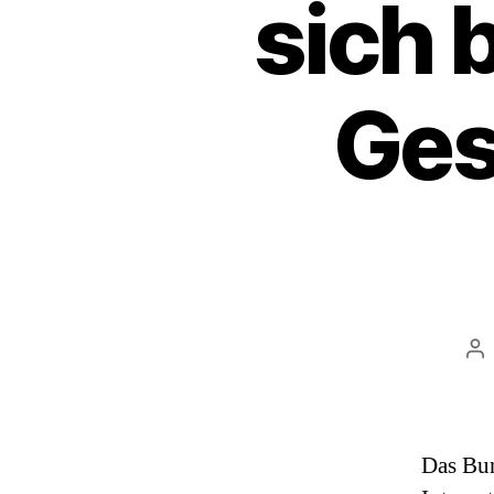
sich 
Ges
Be
Das Bun