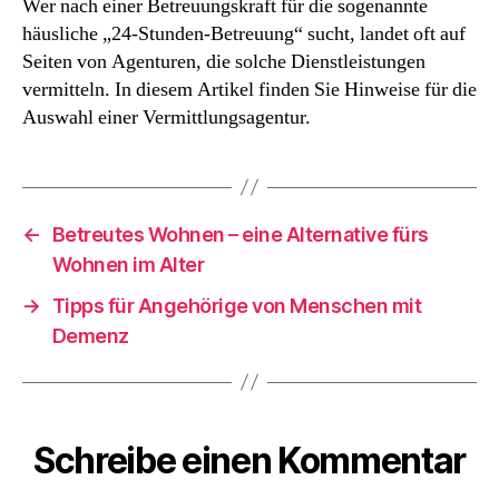
Wer nach einer Betreuungskraft für die sogenannte
ich
häusliche „24-Stunden-Betreuung“ sucht, landet oft auf
eine
seriöse
Seiten von Agenturen, die solche Dienstleistungen
Vermittlungsagentu
vermitteln. In diesem Artikel finden Sie Hinweise für die
für
Auswahl einer Vermittlungsagentur.
häusliche
Betreuung?
←
Betreutes Wohnen – eine Alternative fürs
Wohnen im Alter
→
Tipps für Angehörige von Menschen mit
Demenz
Schreibe einen Kommentar