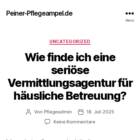
Peiner-Pflegeampel.de
Menü
Kategorien
UNCATEGORIZED
Wie finde ich eine
seriöse
Vermittlungsagentur für
häusliche Betreuung?
Von
Pflegeadmin
18. Juli 2025
Beitragsautor
Beitragsdatum
zu
Keine Kommentare
Wie
finde