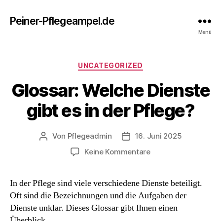
Peiner-Pflegeampel.de
Menü
Kategorien
UNCATEGORIZED
Glossar: Welche Dienste
gibt es in der Pflege?
Von
Pflegeadmin
16. Juni 2025
Beitragsautor
Beitragsdatum
zu
Keine Kommentare
Glossar:
Welche
In der Pflege sind viele verschiedene Dienste beteiligt.
Dienste
Oft sind die Bezeichnungen und die Aufgaben der
gibt
es
Dienste unklar. Dieses Glossar gibt Ihnen einen
in
Überblick.