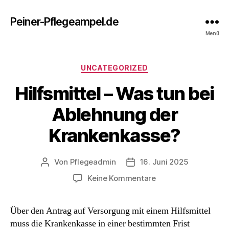
Peiner-Pflegeampel.de
Menü
Kategorien
UNCATEGORIZED
Hilfsmittel – Was tun bei
Ablehnung der
Krankenkasse?
Von
Pflegeadmin
16. Juni 2025
Beitragsautor
Beitragsdatum
zu
Keine Kommentare
Hilfsmittel
–
Über den Antrag auf Versorgung mit einem Hilfsmittel
Was
muss die Krankenkasse in einer bestimmten Frist
tun