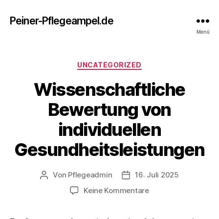
Peiner-Pflegeampel.de
Menü
Kategorien
UNCATEGORIZED
Wissenschaftliche
Bewertung von
individuellen
Gesundheitsleistungen
Von
Pflegeadmin
16. Juli 2025
Beitragsautor
Beitragsdatum
zu
Keine Kommentare
Wissenschaftliche
Bewertung